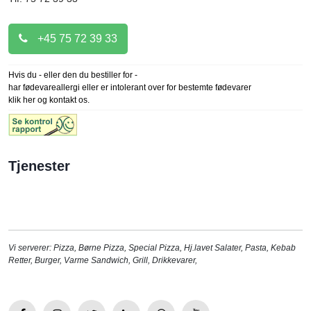
+45 75 72 39 33
Hvis du - eller den du bestiller for -
har fødevareallergi eller er intolerant over for bestemte fødevarer
klik her og kontakt os.
Tjenester
Vi serverer:
Pizza
,
Børne Pizza
,
Special Pizza
,
Hj.lavet Salater
,
Pasta
,
Kebab
Retter
,
Burger
,
Varme Sandwich
,
Grill
,
Drikkevarer
,