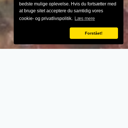
bedste mulige oplevelse. Hvis du fortsætter med
at bruge sitet acceptere du samtidig vores
cookie- og privatlivspolitik.
Læs mere
Forstået!
VELKOMMEN TIL
City Pizza
- Når vi laver mad til vores kunder, lægger vi
vægt på kvalitet, service og renlighed.
- Stort udvalg i lækre oplevelser for ganen.
- Udsøgte råvarer og en nænsom stræben
efter det perfekte sikrer en oplevelse udover
det sædvanglige.